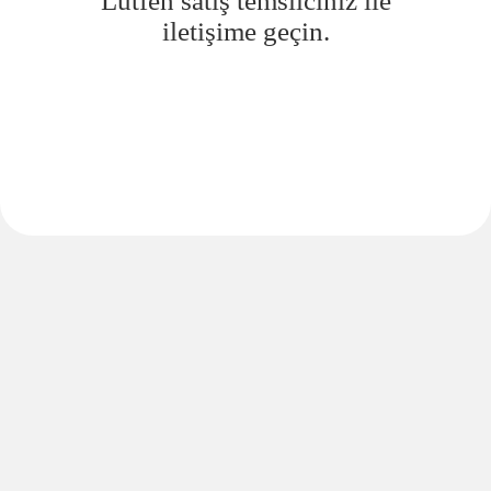
Lütfen satış temsilciniz ile
iletişime geçin.