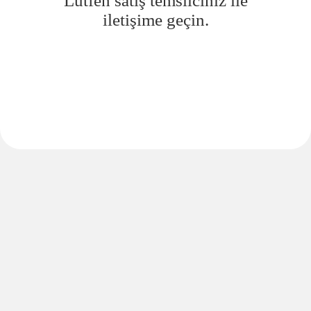
Lütfen satış temsilciniz ile
iletişime geçin.