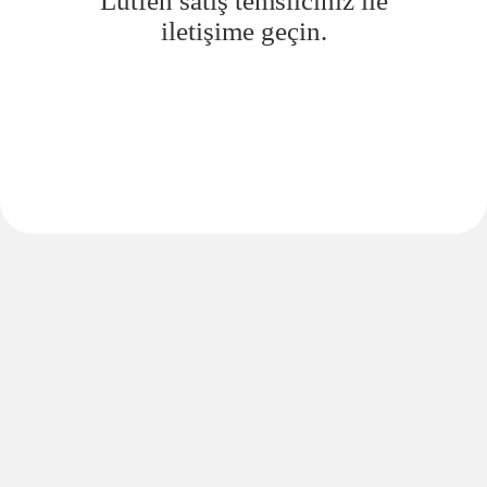
Lütfen satış temsilciniz ile
iletişime geçin.