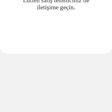
Lütfen satış temsilciniz ile
iletişime geçin.