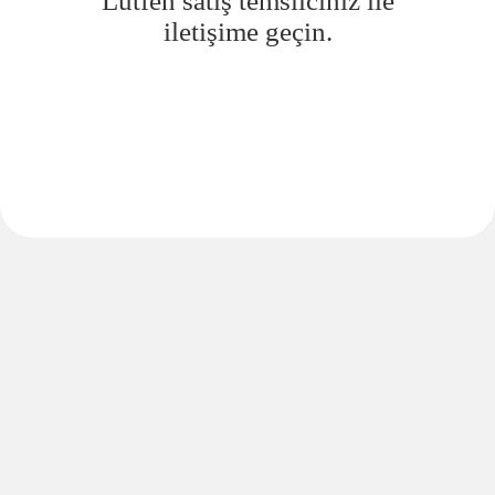
Lütfen satış temsilciniz ile
iletişime geçin.