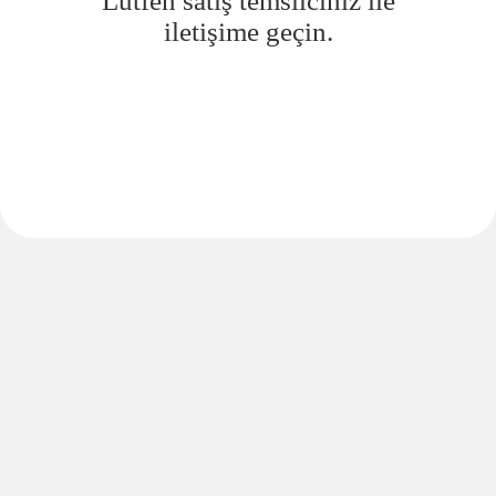
Lütfen satış temsilciniz ile
iletişime geçin.