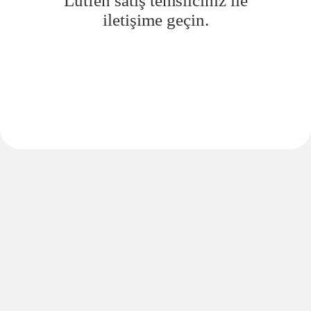
Lütfen satış temsilciniz ile
iletişime geçin.