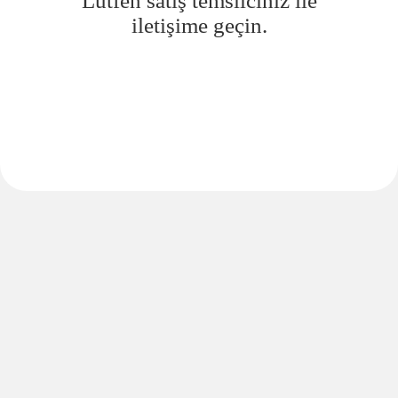
Lütfen satış temsilciniz ile
iletişime geçin.