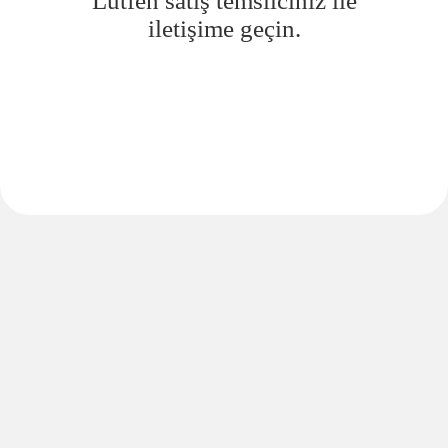
Lütfen satış temsilciniz ile
iletişime geçin.