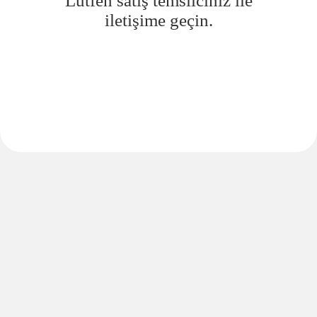
Lütfen satış temsilciniz ile
iletişime geçin.