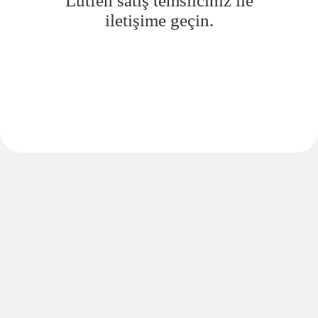
Lütfen satış temsilciniz ile
iletişime geçin.