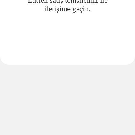
Lütfen satış temsilciniz ile
iletişime geçin.