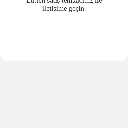
Lütfen satış temsilciniz ile
iletişime geçin.