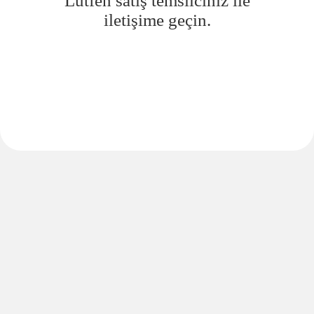
Lütfen satış temsilciniz ile
iletişime geçin.