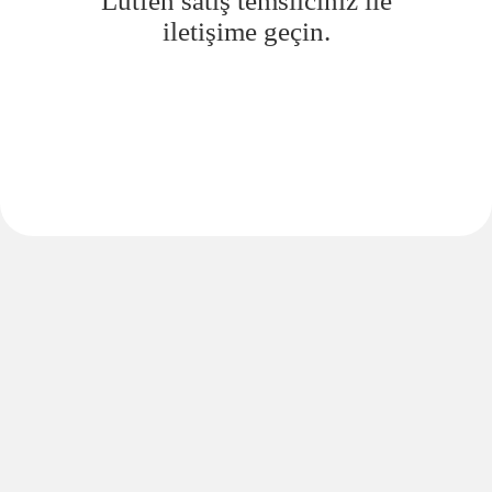
Lütfen satış temsilciniz ile
iletişime geçin.