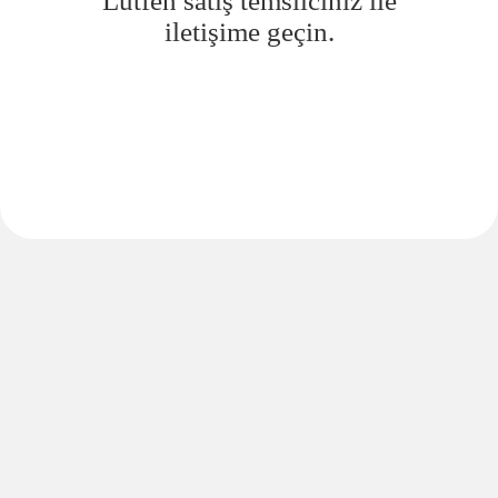
Lütfen satış temsilciniz ile
iletişime geçin.