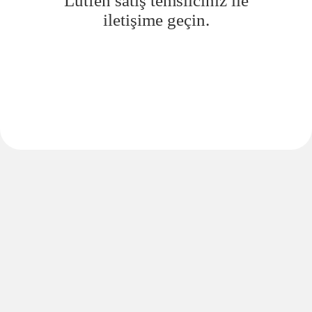
Lütfen satış temsilciniz ile
iletişime geçin.