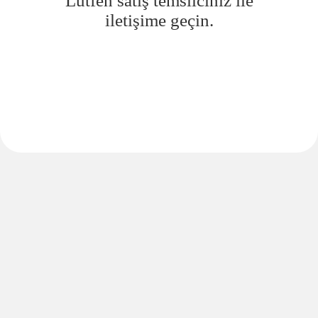
Lütfen satış temsilciniz ile
iletişime geçin.