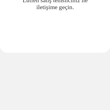
Lütfen satış temsilciniz ile
iletişime geçin.