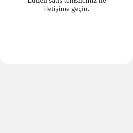
Lütfen satış temsilciniz ile
iletişime geçin.