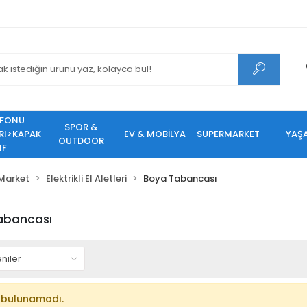
EFONU
SPOR &
RI>KAPAK
EV & MOBİLYA
SÜPERMARKET
YAŞ
OUTDOOR
IF
Market
Elektrikli El Aletleri
Boya Tabancası
abancası
 bulunamadı.