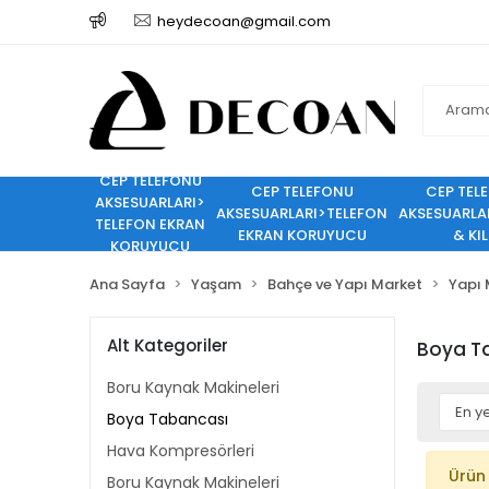
heydecoan@gmail.com
CEP TELEFONU
CEP TELEFONU
CEP TEL
AKSESUARLARI>
AKSESUARLARI>TELEFON
AKSESUARLA
TELEFON EKRAN
EKRAN KORUYUCU
& KIL
KORUYUCU
Ana Sayfa
Yaşam
Bahçe ve Yapı Market
Yapı 
Alt Kategoriler
Boya T
Boru Kaynak Makineleri
Boya Tabancası
Hava Kompresörleri
Ürün
Boru Kaynak Makineleri