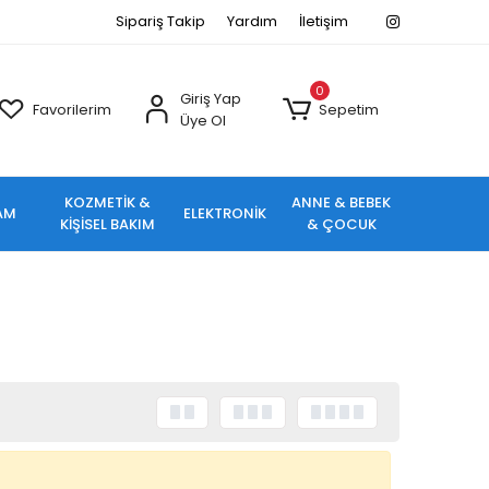
Sipariş Takip
Yardım
İletişim
0
Giriş Yap
Favorilerim
Sepetim
Üye Ol
KOZMETİK &
ANNE & BEBEK
AM
ELEKTRONİK
KİŞİSEL BAKIM
& ÇOCUK