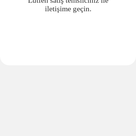
Lütfen satış temsilciniz ile
iletişime geçin.