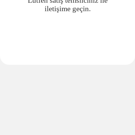
Lütfen satış temsilciniz ile
iletişime geçin.