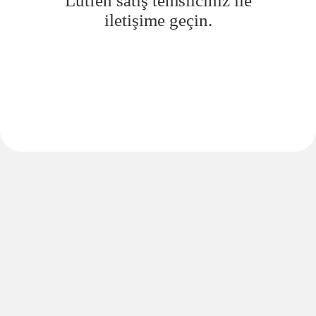
Lütfen satış temsilciniz ile
iletişime geçin.