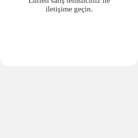
Lütfen satış temsilciniz ile
iletişime geçin.