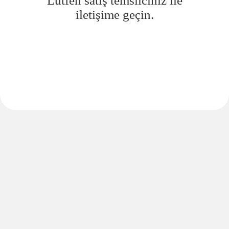
Lütfen satış temsilciniz ile
iletişime geçin.