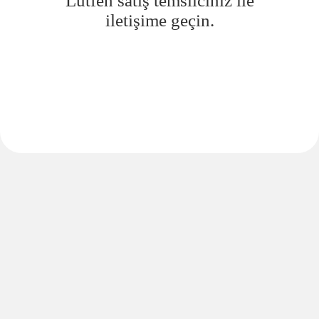
Lütfen satış temsilciniz ile
iletişime geçin.