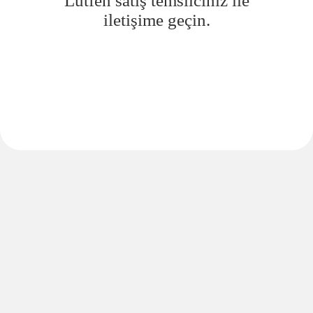
Lütfen satış temsilciniz ile
iletişime geçin.