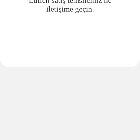
Lütfen satış temsilciniz ile
iletişime geçin.