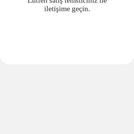
Lütfen satış temsilciniz ile
iletişime geçin.