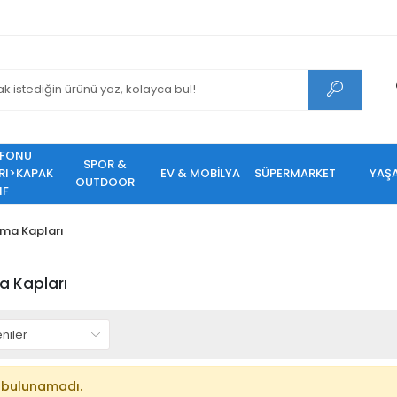
EFONU
SPOR &
RI>KAPAK
EV & MOBİLYA
SÜPERMARKET
YAŞ
OUTDOOR
IF
ma Kapları
a Kapları
 bulunamadı.