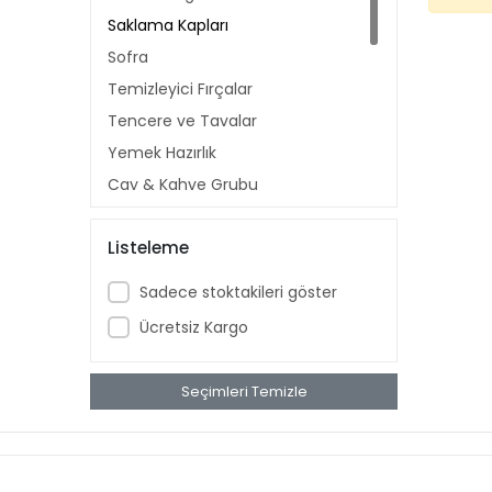
Saklama Kapları
Sofra
Temizleyici Fırçalar
Tencere ve Tavalar
Yemek Hazırlık
Çay & Kahve Grubu
Gıda Ispatulaları
Listeleme
Küçük Mutfak Gereçleri
Mutfak Organizer
Sadece stoktakileri göster
Saklama Kapları
Ücretsiz Kargo
Sofra
Temizleyici Fırçalar
Seçimleri Temizle
Tencere ve Tavalar
Yemek Hazırlık