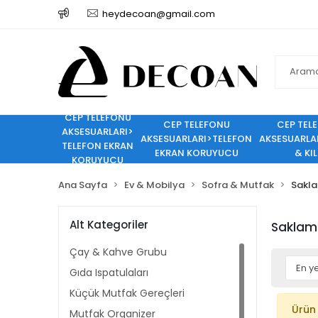
heydecoan@gmail.com
CEP TELEFONU
CEP TELEFONU
CEP TEL
AKSESUARLARI>
AKSESUARLARI>TELEFON
AKSESUARLA
TELEFON EKRAN
EKRAN KORUYUCU
& KIL
KORUYUCU
Ana Sayfa
Ev & Mobilya
Sofra & Mutfak
Sakla
Alt Kategoriler
Saklam
Çay & Kahve Grubu
Gıda Ispatulaları
Küçük Mutfak Gereçleri
Ürün
Mutfak Organizer