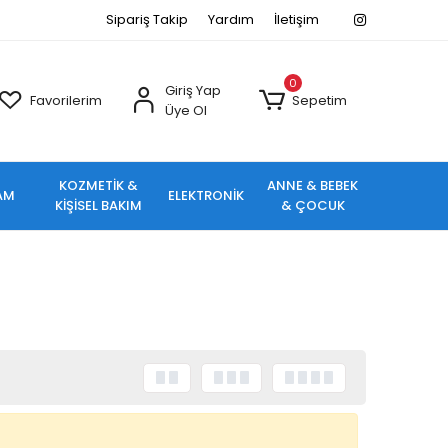
Sipariş Takip
Yardım
İletişim
0
Giriş Yap
Favorilerim
Sepetim
Üye Ol
KOZMETİK &
ANNE & BEBEK
AM
ELEKTRONİK
KİŞİSEL BAKIM
& ÇOCUK