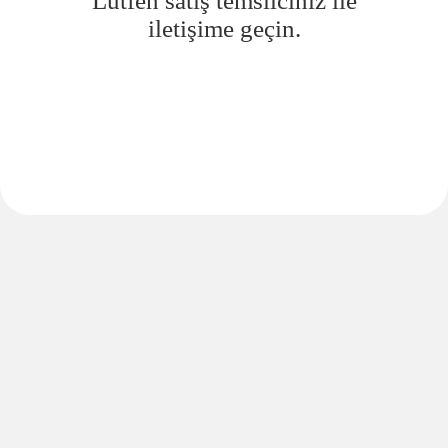
Lütfen satış temsilciniz ile
iletişime geçin.