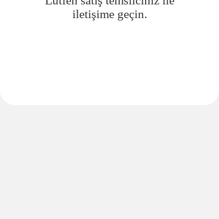
Lütfen satış temsilciniz ile
iletişime geçin.