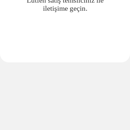
Lütfen satış temsilciniz ile
iletişime geçin.