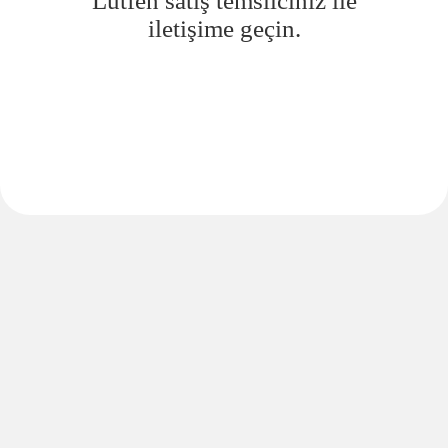
Lütfen satış temsilciniz ile
iletişime geçin.