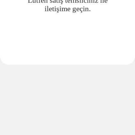
Lütfen satış temsilciniz ile
iletişime geçin.