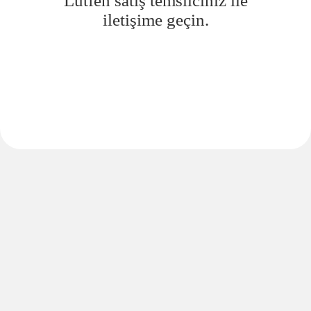
Lütfen satış temsilciniz ile
iletişime geçin.