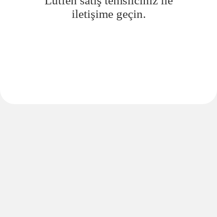
Lütfen satış temsilciniz ile
iletişime geçin.