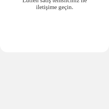
Lütfen satış temsilciniz ile
iletişime geçin.