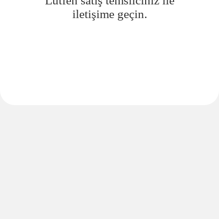
Lütfen satış temsilciniz ile
iletişime geçin.