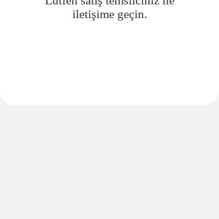
Lütfen satış temsilciniz ile
iletişime geçin.