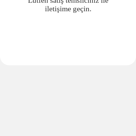
Lütfen satış temsilciniz ile
iletişime geçin.