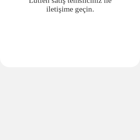
Lütfen satış temsilciniz ile
iletişime geçin.