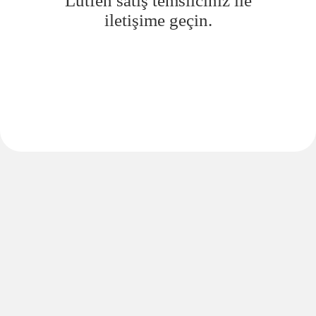
Lütfen satış temsilciniz ile
iletişime geçin.