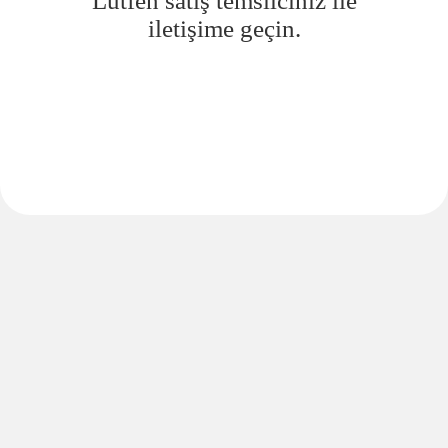
Lütfen satış temsilciniz ile
iletişime geçin.