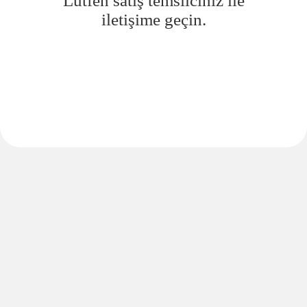
Lütfen satış temsilciniz ile
iletişime geçin.