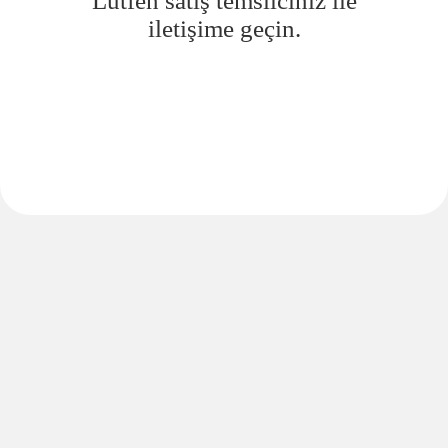
Lütfen satış temsilciniz ile
iletişime geçin.