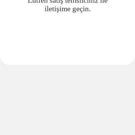
Lütfen satış temsilciniz ile
iletişime geçin.