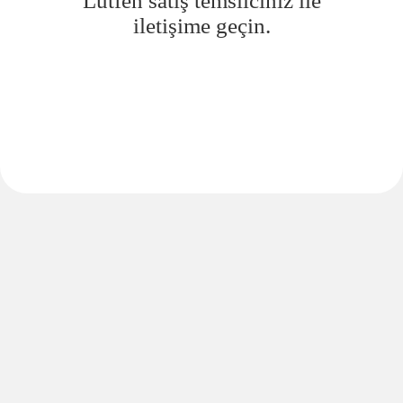
Lütfen satış temsilciniz ile
iletişime geçin.