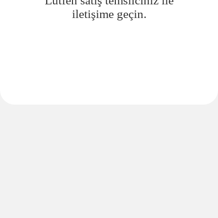
Lütfen satış temsilciniz ile
iletişime geçin.